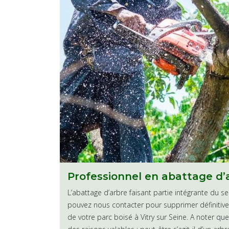
t de grillage
Notre savoir-faire en
A priori, il est nécessaire de tailler vos hai
agueur 94 Langlois met
jardin. Avant toute intervention, nous allons e
Professionnel en abattage d’
e grillage. Pour orner
vos haies afin de déterminer la nature des 
, nous allons installer
serons-nous en mesure de prendre une déci
L’abattage d’arbre faisant partie intégrante du se
éthode adéquate.
adopter.
pouvez nous contacter pour supprimer définitiv
de votre parc boisé à Vitry sur Seine. A noter q