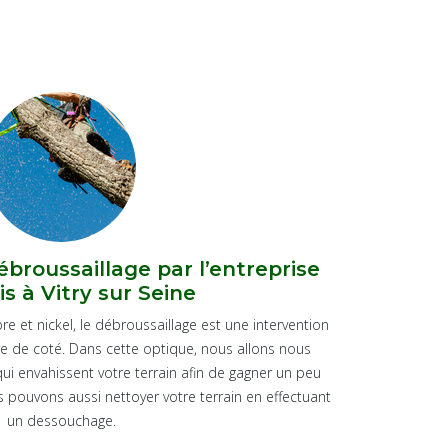
broussaillage par l’entreprise
Nos ser
s à Vitry sur Seine
re et nickel, le débroussaillage est une intervention
Pour ceux qui d
e de coté. Dans cette optique, nous allons nous
appel à l’entrepr
ui envahissent votre terrain afin de gagner un peu
pelouse en roul
pouvons aussi nettoyer votre terrain en effectuant
c
un dessouchage.