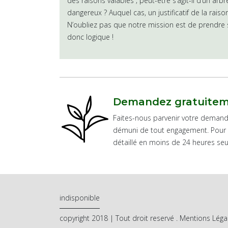
des raisons valables ; peut-être s’agit-il d’un ar
dangereux ? Auquel cas, un justificatif de la raiso
N’oubliez pas que notre mission est de prendre s
donc logique !
Demandez gratuiteme
Faites-nous parvenir votre demande 
démuni de tout engagement. Pour c
détaillé en moins de 24 heures se
indisponible
copyright 2018 | Tout droit reservé .
Mentions Léga