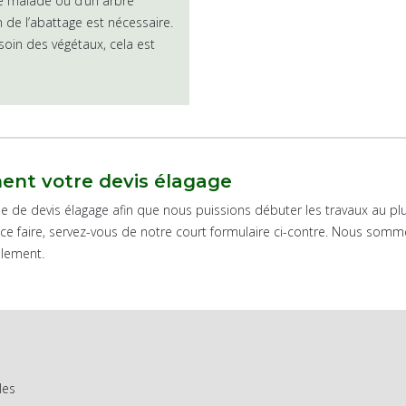
bre malade ou d’un arbre
n de l’abattage est nécessaire.
oin des végétaux, cela est
nt votre devis élagage
de devis élagage afin que nous puissions débuter les travaux au plus tô
e faire, servez-vous de notre court formulaire ci-contre. Nous somme
ulement.
les