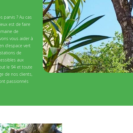
s parvis ? Au cas
ieux est de faire
domaine de
vons vous aider à
tien d’espace vert
stations de
cessibles aux
out le 94 et toute
ge de nos clients,
sont passionnés