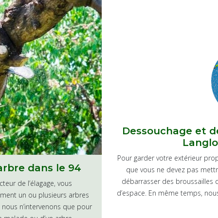
 taille de haies
Dessouchage et dé
Langloi
es pour un rendu esthétique de votre
ffectuer au préalable un diagnostic de
Pour garder votre extérieur prop
arbre dans le 94
arbustes qui les composent. Aussi,
que vous ne devez pas mettr
sion précise quant à la méthode à
débarrasser des broussailles q
cteur de l’élagage, vous
d’espace. En même temps, nous 
ement un ou plusieurs arbres
ue nous n’intervenons que pour